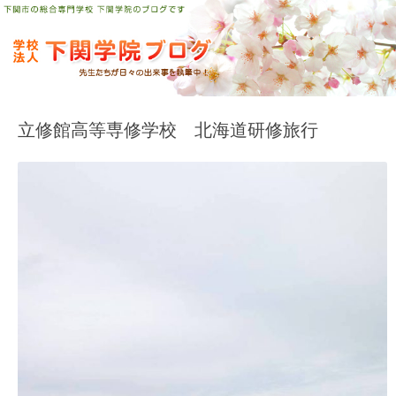
コ
ン
テ
ン
ツ
へ
ス
キ
ッ
プ
立修館高等専修学校 北海道研修旅行