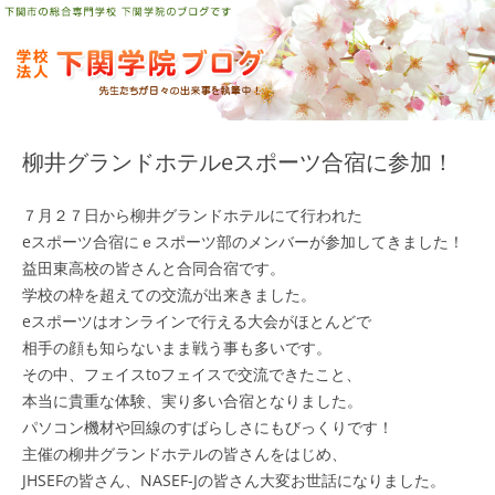
コ
ン
テ
ン
ツ
へ
ス
キ
ッ
プ
柳井グランドホテルeスポーツ合宿に参加！
７月２７日から柳井グランドホテルにて行われた
eスポーツ合宿にｅスポーツ部のメンバーが参加してきました！
益田東高校の皆さんと合同合宿です。
学校の枠を超えての交流が出来きました。
eスポーツはオンラインで行える大会がほとんどで
相手の顔も知らないまま戦う事も多いです。
その中、フェイスtoフェイスで交流できたこと、
本当に貴重な体験、実り多い合宿となりました。
パソコン機材や回線のすばらしさにもびっくりです！
主催の柳井グランドホテルの皆さんをはじめ、
JHSEFの皆さん、NASEF-Jの皆さん大変お世話になりました。