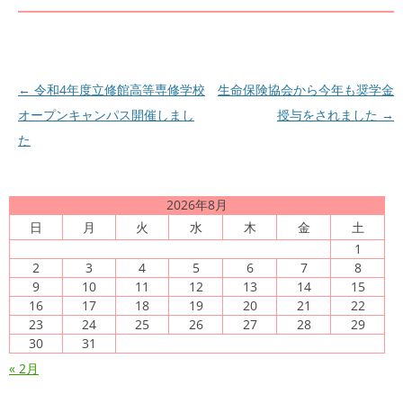
投
←
令和4年度立修館高等専修学校
生命保険協会から今年も奨学金
稿
オープンキャンパス開催しまし
授与をされました
→
ナ
た
ビ
ゲ
2026年8月
ー
日
月
火
水
木
金
土
シ
1
ョ
2
3
4
5
6
7
8
9
10
11
12
13
14
15
ン
16
17
18
19
20
21
22
23
24
25
26
27
28
29
30
31
« 2月