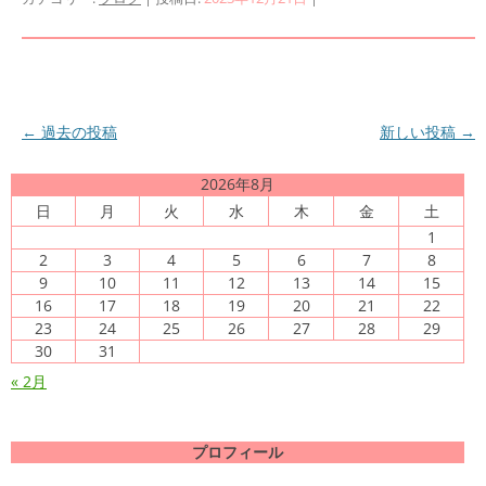
投
←
過去の投稿
新しい投稿
→
稿
2026年8月
ナ
日
月
火
水
木
金
土
ビ
1
ゲ
2
3
4
5
6
7
8
9
10
11
12
13
14
15
ー
16
17
18
19
20
21
22
シ
23
24
25
26
27
28
29
ョ
30
31
ン
« 2月
プロフィール