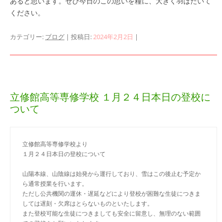
あると思います。ぜひ今日のこの思いを糧に、大きく羽ばたいて
ください。
カテゴリー:
ブログ
| 投稿日:
2024年2月2日
|
立修館高等専修学校 １月２４日本日の登校に
ついて
立修館高等専修学校より
１月２４日本日の登校について
山陽本線、山陰線は始発から運行しており、雪はこの後止む予定か
ら通常授業を行います。
ただし公共機関の運休・遅延などにより登校が困難な生徒につきま
しては遅刻・欠席はとらないものといたします。
また登校可能な生徒につきましても安全に留意し、無理のない範囲