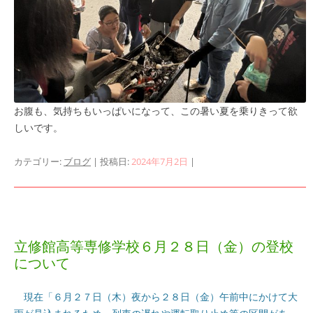
お腹も、気持ちもいっぱいになって、この暑い夏を乗りきって欲
しいです。
カテゴリー:
ブログ
| 投稿日:
2024年7月2日
|
立修館高等専修学校６月２８日（金）の登校
について
現在「６月２７日（木）夜から２８日（金）午前中にかけて大