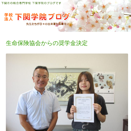
コ
ン
テ
ン
ツ
へ
ス
キ
ッ
プ
生命保険協会からの奨学金決定